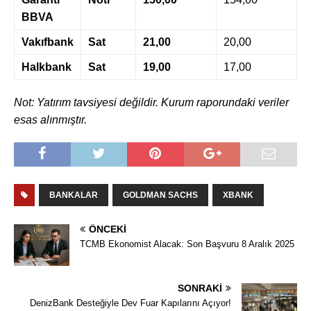
BBVA
Vakıfbank
Sat
21,00
20,00
Halkbank
Sat
19,00
17,00
Not: Yatırım tavsiyesi değildir. Kurum raporundaki veriler
esas alınmıştır.
BANKALAR
GOLDMAN SACHS
XBANK
ÖNCEKI
TCMB Ekonomist Alacak: Son Başvuru 8 Aralık 2025
SONRAKI
DenizBank Desteğiyle Dev Fuar Kapılarını Açıyor!