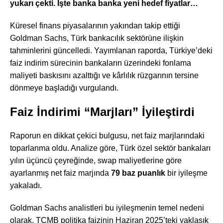
yukarı çekti. İşte banka banka yeni hedef fiyatlar…
Küresel finans piyasalarının yakından takip ettiği
Goldman Sachs, Türk bankacılık sektörüne ilişkin
tahminlerini güncelledi. Yayımlanan raporda, Türkiye’deki
faiz indirim sürecinin bankaların üzerindeki fonlama
maliyeti baskısını azalttığı ve kârlılık rüzgarının tersine
dönmeye başladığı vurgulandı.
Faiz İndirimi “Marjları” İyileştirdi
Raporun en dikkat çekici bulgusu, net faiz marjlarındaki
toparlanma oldu. Analize göre, Türk özel sektör bankaları
yılın üçüncü çeyreğinde, swap maliyetlerine göre
ayarlanmış net faiz marjında
79 baz puanlık
bir iyileşme
yakaladı.
Goldman Sachs analistleri bu iyileşmenin temel nedeni
olarak, TCMB politika faizinin Haziran 2025’teki yaklaşık