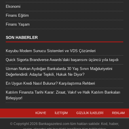
Ekonomi
Finans Eğitim
Finans Yaşam
SON HABERLER
Keyubu Modern Sunucu Sistemleri ve VDS Çözümleri
Quick Sigorta Brandverse Awards’daki başarısını üçüncü yıla taşıdı
Uzman Nurkan Aydoğan Bankalarda 30 Yaş Sınırı Mağduriyetini
Değerlendirdi: Adaylar Tepkili, Hukuk Ne Diyor?
En Uygun Kredi Nasıl Bulunur? Karşılaştırma Rehberi
Katılım Finansta Tarihi Karar: Ziraat, Vakıf ve Halk Katılım Bankaları
Birleşiyor!
KÜNYE
İLETIŞIM
GIZLILIK İLKELERI
REKLAM
© Copyright 2026 Bankagazetesi.com tüm hakları saklıdır. Kod, haber,