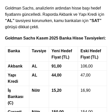
Goldman Sachs, analizlerin ardından hisse başı hedef
fiyatlarını güncelledi. Raporda Akbank ve Yapı Kredi için
“AL”
tavsiyesi korunurken, kamu bankaları için
“SAT”
görüşü dikkat çekti.
Goldman Sachs Kasım 2025 Banka Hisse Tavsiyeleri:
Banka
Tavsiye
Yeni Hedef
Eski Hedef
Fiyat (TL)
Fiyat (TL)
Akbank
AL
91,00
106,00
Yapı
AL
44,00
47,00
Kredi
İş
Nötr
15,20
16,90
Bankası
(C)
Garanti
Nötr
150,00
154,00