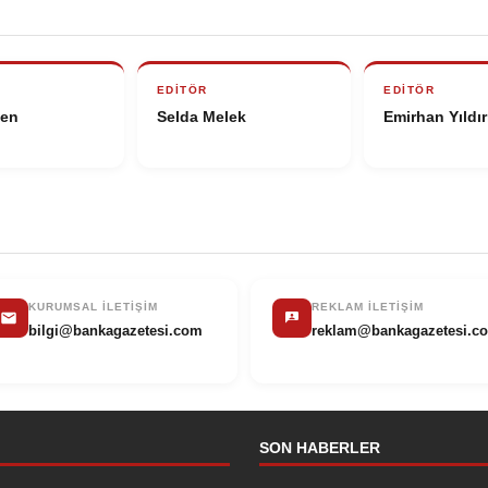
EDITÖR
EDITÖR
len
Selda Melek
Emirhan Yıldı
KURUMSAL İLETIŞIM
REKLAM İLETIŞIM
bilgi@bankagazetesi.com
reklam@bankagazetesi.c
SON HABERLER