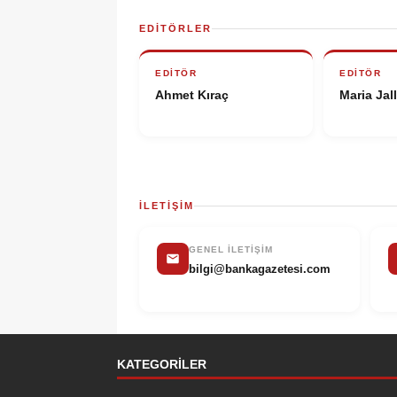
EDITÖRLER
EDITÖR
EDITÖR
Ahmet Kıraç
Maria Jal
İLETIŞIM
GENEL İLETIŞIM
bilgi@bankagazetesi.com
KATEGORILER