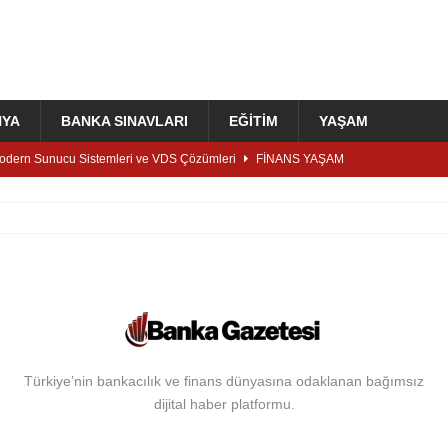
NYA
BANKA SINAVLARI
EĞITIM
YAŞAM
dern Sunucu Sistemleri ve VDS Çözümleri
FINANS YAŞAM
gorta Brandverse Awards’daki başarısını üçüncü yıla taşıdı
kan Aydoğan Bankalarda 30 Yaş Sınırı Mağduriyetini Değerlendirdi:
yor?
BANKACILIK KARIYER
Kredi Nasıl Bulunur? Karşılaştırma Rehberi
FINANS YAŞAM
nansta Tarihi Karar: Ziraat, Vakıf ve Halk Katılım Bankaları Birleşiyor!
Türkiye’nin bankacılık ve finans dünyasına odaklanan bağımsız
dijital haber platformu.