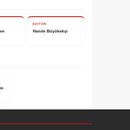
EDITÖR
rım
Hande Büyükekşi
om