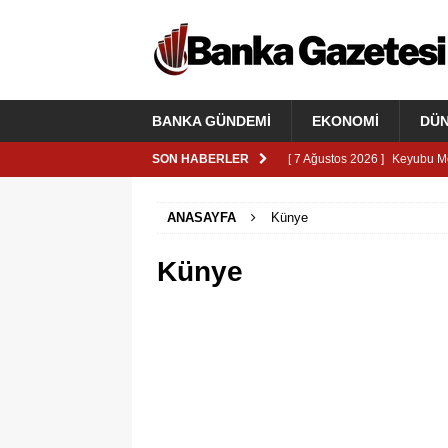
BANKA GÜNDEMI
EKONOMI
DÜ
SON HABERLER
[ 7 Ağustos 2026 ]
Keyubu Mo
[ 22 Haziran 2026 ]
Quick Si
ANASAYFA
Künye
FINANS YAŞAM
[ 8 Haziran 2026 ]
Uzman Nur
Künye
Adaylar Tepkili, Hukuk Ne Di
[ 8 Haziran 2026 ]
En Uygun 
[ 5 Haziran 2026 ]
Katılım Fi
BANKA GÜNDEMI