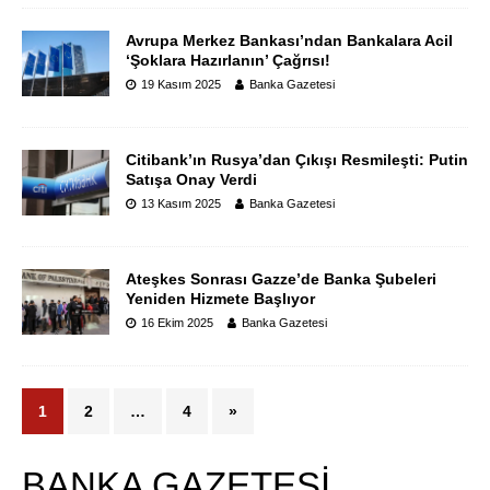
Avrupa Merkez Bankası’ndan Bankalara Acil
‘Şoklara Hazırlanın’ Çağrısı!
19 Kasım 2025
Banka Gazetesi
Citibank’ın Rusya’dan Çıkışı Resmileşti: Putin
Satışa Onay Verdi
13 Kasım 2025
Banka Gazetesi
Ateşkes Sonrası Gazze’de Banka Şubeleri
Yeniden Hizmete Başlıyor
16 Ekim 2025
Banka Gazetesi
1
2
…
4
»
BANKA GAZETESİ