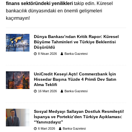
finans sektöründeki yenilikleri
takip edin. Küresel
bankacılık dünyasındaki en önemli gelişmeleri
kaçırmayın!
Dünya Bankası’ndan Kritik Rapor: Küresel
Büyüme Tahminleri ve Türkiye Beklentisi
Düşürüldü
8 Nisan 2026
Banka Gazetesi
UniCredit Keseyi Açtı! Commerzbank İçin
Hissedar Başına Yüzde 4 Primli Dev Satın
Alma Teklifi
16 Mart 2026
Banka Gazetesi
Sosyal Medyayı Sallayan Dostluk Resmileşti!
İspanya ve Portekiz’den Türkiye Açıklaması:
“Yanınızdayız”
6 Mart 2026
Banka Gazetesi