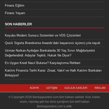
Finans Eğitim
Finans Yaşam
SON HABERLER
Keyubu Modern Sunucu Sistemleri ve VDS Çözümleri
Quick Sigorta Brandverse Awards’daki başarısını üçüncü yıla taşıdı
Uzman Nurkan Aydoğan Bankalarda 30 Yaş Sınırı Mağduriyetini
Değerlendirdi: Adaylar Tepkili, Hukuk Ne Diyor?
En Uygun Kredi Nasıl Bulunur? Karşılaştırma Rehberi
Katılım Finansta Tarihi Karar: Ziraat, Vakıf ve Halk Katılım Bankaları
Birleşiyor!
KÜNYE
İLETIŞIM
GIZLILIK İLKELERI
REKLAM
© Copyright 2026 Bankagazetesi.com tüm hakları saklıdır. Kod, haber,
resim, röportaj gibi her türlü içeriğinin tüm telif hakları
Bankagazetesi.com’a aittir.