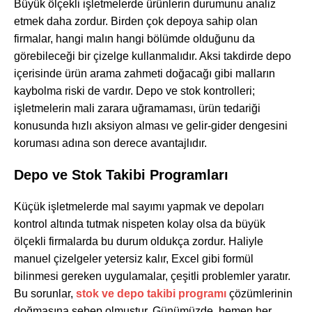
Büyük ölçekli işletmelerde ürünlerin durumunu analiz
etmek daha zordur. Birden çok depoya sahip olan
firmalar, hangi malın hangi bölümde olduğunu da
görebileceği bir çizelge kullanmalıdır. Aksi takdirde depo
içerisinde ürün arama zahmeti doğacağı gibi malların
kaybolma riski de vardır. Depo ve stok kontrolleri;
işletmelerin mali zarara uğramaması, ürün tedariği
konusunda hızlı aksiyon alması ve gelir-gider dengesini
koruması adına son derece avantajlıdır.
Depo ve Stok Takibi Programları
Küçük işletmelerde mal sayımı yapmak ve depoları
kontrol altında tutmak nispeten kolay olsa da büyük
ölçekli firmalarda bu durum oldukça zordur. Haliyle
manuel çizelgeler yetersiz kalır, Excel gibi formül
bilinmesi gereken uygulamalar, çeşitli problemler yaratır.
Bu sorunlar,
stok ve depo takibi programı
çözümlerinin
doğmasına sebep olmuştur. Günümüzde, hemen her