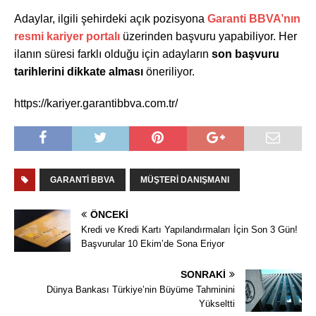
Adaylar, ilgili şehirdeki açık pozisyona
Garanti BBVA’nın
resmi kariyer portalı
üzerinden başvuru yapabiliyor. Her
ilanın süresi farklı olduğu için adayların
son başvuru
tarihlerini dikkate alması
öneriliyor.
https://kariyer.garantibbva.com.tr/
GARANTI BBVA
MÜŞTERI DANIŞMANI
ÖNCEKI
Kredi ve Kredi Kartı Yapılandırmaları İçin Son 3 Gün!
Başvurular 10 Ekim’de Sona Eriyor
SONRAKI
Dünya Bankası Türkiye’nin Büyüme Tahminini
Yükseltti