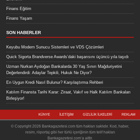
Finans Eğitim
Finans Yaşam
SON HABERLER
Keyubu Modern Sunucu Sistemleri ve VDS Çözümleri
Quick Sigorta Brandverse Awards’daki başarısını üçüncü yıla taşıdı
Uzman Nurkan Aydoğan Bankalarda 30 Yaş Sınırı Mağduriyetini
Değerlendirdi: Adaylar Tepkili, Hukuk Ne Diyor?
En Uygun Kredi Nasıl Bulunur? Karşılaştırma Rehberi
Katılım Finansta Tarihi Karar: Ziraat, Vakıf ve Halk Katılım Bankaları
Birleşiyor!
KÜNYE
İLETIŞIM
GIZLILIK İLKELERI
REKLAM
© Copyright 2026 Bankagazetesi.com tüm hakları saklıdır. Kod, haber,
resim, röportaj gibi her türlü içeriğinin tüm telif hakları
Bankagazetesi.com’a aittir.