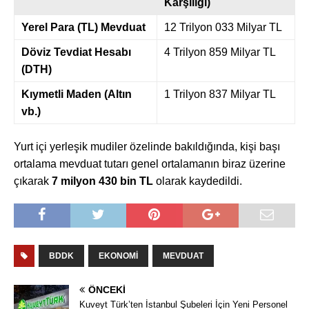
Karşılığı)
Yerel Para (TL) Mevduat
12 Trilyon 033 Milyar TL
Döviz Tevdiat Hesabı
4 Trilyon 859 Milyar TL
(DTH)
Kıymetli Maden (Altın
1 Trilyon 837 Milyar TL
vb.)
Yurt içi yerleşik mudiler özelinde bakıldığında, kişi başı
ortalama mevduat tutarı genel ortalamanın biraz üzerine
çıkarak
7 milyon 430 bin TL
olarak kaydedildi.
BDDK
EKONOMI
MEVDUAT
ÖNCEKI
Kuveyt Türk’ten İstanbul Şubeleri İçin Yeni Personel