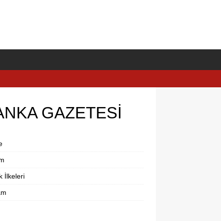
ANKA GAZETESİ
e
im
k İlkeleri
am