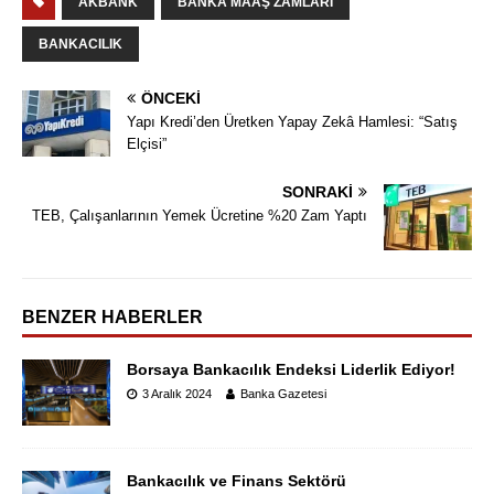
AKBANK
BANKA MAAŞ ZAMLARI
BANKACILIK
ÖNCEKI
Yapı Kredi’den Üretken Yapay Zekâ Hamlesi: “Satış
Elçisi”
SONRAKI
TEB, Çalışanlarının Yemek Ücretine %20 Zam Yaptı
BENZER HABERLER
Borsaya Bankacılık Endeksi Liderlik Ediyor!
3 Aralık 2024
Banka Gazetesi
Bankacılık ve Finans Sektörü