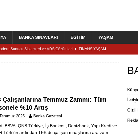
NYA
BANKA SINAVLARI
EĞITIM
YAŞAM
dern Sunucu Sistemleri ve VDS Çözümleri
FINANS YAŞAM
gorta Brandverse Awards’daki başarısını üçüncü yıla taşıdı
B
kan Aydoğan Bankalarda 30 Yaş Sınırı Mağduriyetini Değerlendirdi:
Küny
yor?
BANKACILIK KARIYER
 Çalışanlarına Temmuz Zammı: Tüm
İletiş
Kredi Nasıl Bulunur? Karşılaştırma Rehberi
FINANS YAŞAM
sonele %10 Artış
Gizlili
nansta Tarihi Karar: Ziraat, Vakıf ve Halk Katılım Bankaları Birleşiyor!
 Temmuz 2025
Banka Gazetesi
Rekl
ti BBVA, QNB Türkiye, İş Bankası, Denizbank, Yapı Kredi ve
t Türk’ün ardından TEB de çalışan maaşlarına ara zam