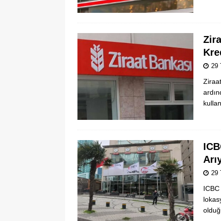
Zir
Kre
29
Ziraa
ardın
kulla
ICB
Arı
29
ICBC 
lokas
olduğ