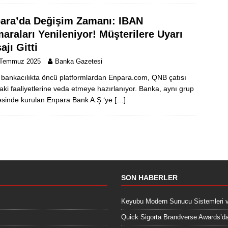
ara’da Değişim Zamanı: IBAN
araları Yenileniyor! Müşterilere Uyarı
ajı Gitti
 Temmuz 2025
Banka Gazetesi
al bankacılıkta öncü platformlardan Enpara.com, QNB çatısı
daki faaliyetlerine veda etmeye hazırlanıyor. Banka, aynı grup
sinde kurulan Enpara Bank A.Ş.‘ye
[…]
SON HABERLER
Keyubu Modern Sunucu Sistemleri 
Quick Sigorta Brandverse Awards’dak