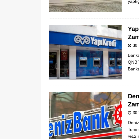
yaptı
Yap
Zam
30
Banka
QNB T
Banka
Den
Zam
30
Deniz
Temmu
%12 