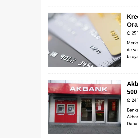
Kre
Ora
25
Merkez
de ya
birey
Akb
500
24
Banka
Akban
Daha