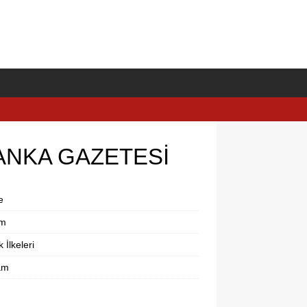
ANKA GAZETESİ
e
im
k İlkeleri
am