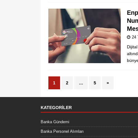
Enp
Num
Mes
24
Dijit
altın
bünye
1
2
…
5
»
KATEGORILER
Banka Gündemi
Banka Personel Alımları