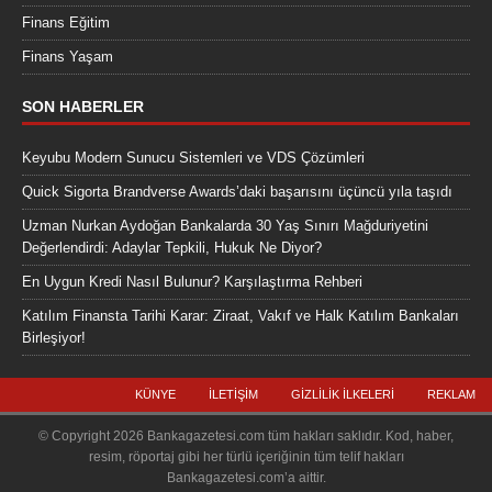
Finans Eğitim
Finans Yaşam
SON HABERLER
Keyubu Modern Sunucu Sistemleri ve VDS Çözümleri
Quick Sigorta Brandverse Awards’daki başarısını üçüncü yıla taşıdı
Uzman Nurkan Aydoğan Bankalarda 30 Yaş Sınırı Mağduriyetini
Değerlendirdi: Adaylar Tepkili, Hukuk Ne Diyor?
En Uygun Kredi Nasıl Bulunur? Karşılaştırma Rehberi
Katılım Finansta Tarihi Karar: Ziraat, Vakıf ve Halk Katılım Bankaları
Birleşiyor!
KÜNYE
İLETIŞIM
GIZLILIK İLKELERI
REKLAM
© Copyright 2026 Bankagazetesi.com tüm hakları saklıdır. Kod, haber,
resim, röportaj gibi her türlü içeriğinin tüm telif hakları
Bankagazetesi.com’a aittir.