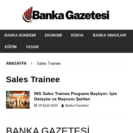
BANKA GÜNDEMI
EKONOMI
DÜNYA
BANKA SINAVLARI
EĞITIM
YAŞAM
ANASAYFA
Sales Trainee
Sales Trainee
ING Sales Trainee Programı Başlıyor: İşte
Detaylar ve Başvuru Şartları
19 Eylül 2024
Banka Gazetesi
BANKA GAZETESİ