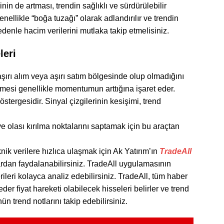
nin de artması, trendin sağlıklı ve sürdürülebilir
nellikle “boğa tuzağı” olarak adlandırılır ve trendin
edenle hacim verilerini mutlaka takip etmelisiniz.
leri
şırı alım veya aşırı satım bölgesinde olup olmadığını
ilmesi genellikle momentumun arttığına işaret eder.
tergesidir. Sinyal çizgilerinin kesişimi, trend
 ve olası kırılma noktalarını saptamak için bu araçtan
nik verilere hızlıca ulaşmak için Ak Yatırım’ın
TradeAll
dan faydalanabilirsiniz
. TradeAll uygulamasının
erileri kolayca analiz edebilirsiniz. TradeAll, tüm haber
 eder fiyat hareketi olabilecek hisseleri belirler ve trend
nün trend notlarını takip edebilirsiniz.