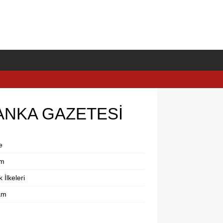
ANKA GAZETESİ
e
im
k İlkeleri
am