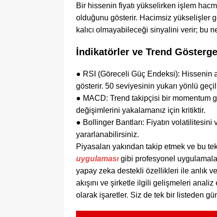
Bir hissenin fiyatı yükselirken işlem hacmi
olduğunu gösterir. Hacimsiz yükselişler ge
kalıcı olmayabileceği sinyalini verir; bu n
İndikatörler ve Trend Gösterge
●
RSI (Göreceli Güç Endeksi):
Hissenin a
gösterir. 50 seviyesinin yukarı yönlü geç
●
MACD:
Trend takipçisi bir momentum gös
değişimlerini yakalamanız için kritiktir.
●
Bollinger Bantları:
Fiyatın volatilitesini
yararlanabilirsiniz.
Piyasaları yakından takip etmek ve bu tek
uygulaması
gibi profesyonel uygulamalar
yapay zeka destekli özellikleri ile anlık v
akışını ve şirketle ilgili gelişmeleri analiz
olarak işaretler. Siz de tek bir listeden gü