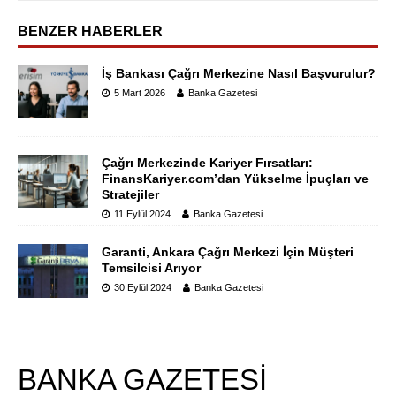
BENZER HABERLER
İş Bankası Çağrı Merkezine Nasıl Başvurulur?
5 Mart 2026
Banka Gazetesi
Çağrı Merkezinde Kariyer Fırsatları:
FinansKariyer.com’dan Yükselme İpuçları ve
Stratejiler
11 Eylül 2024
Banka Gazetesi
Garanti, Ankara Çağrı Merkezi İçin Müşteri
Temsilcisi Arıyor
30 Eylül 2024
Banka Gazetesi
BANKA GAZETESİ