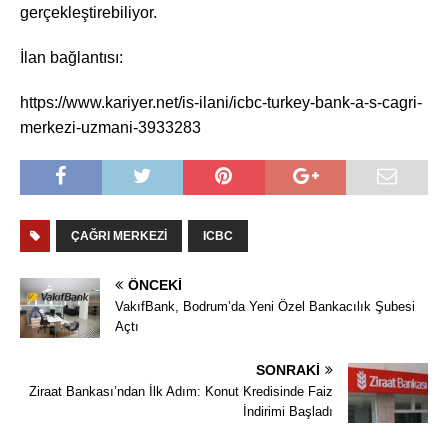
gerçekleştirebiliyor.
İlan bağlantısı:
https://www.kariyer.net/is-ilani/icbc-turkey-bank-a-s-cagri-
merkezi-uzmani-3933283
ÇAĞRI MERKEZI
ICBC
ÖNCEKI
VakıfBank, Bodrum’da Yeni Özel Bankacılık Şubesi
Açtı
SONRAKI
Ziraat Bankası’ndan İlk Adım: Konut Kredisinde Faiz
İndirimi Başladı