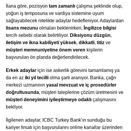
İlana göre, pozisyon
tam zamanlı
çalışma şeklinde olup,
yoğun iş temposuna ve vardiya sistemine uyum
sağlayabilecek nitelikte adaylar hedefleniyor. Adaylardan
lisans mezunu
olmaları beklenirken,
İngilizce bilgisi
tercih sebebi olarak belirtiliyor.
Diksiyonu düzgün
,
iletişim ve ikna kabiliyeti yüksek
,
dikkatli
,
titiz
ve
müşteri memnuniyetine önem veren
kişilerin
başvuruları ön planda değerlendirilecek.
Erkek adaylar
için ise askerlik görevini tamamlamış ya
da en az
iki yıl tecilli
olma şartı aranıyor. Banka, çağrı
merkezi uzmanının
yasal mevzuat ve iç prosedürler
doğrultusunda
, müşteri taleplerine çözüm üretmesini ve
müşteri deneyimini iyileştirmeye odaklı
çalışmasını
bekliyor.
İlgilenen adaylar, ICBC Turkey Bank’ın sunduğu bu
kariyer fırsatı için başvurularını online kanallar üzerinden