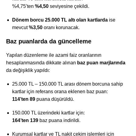
%4,75’ten
%4,50
seviyesine çekildi.
Dönem borcu 25.000 TL altı olan kartlarda
ise
mevcut
%3,50
oranı korunacak.
Baz puanlarda da güncelleme
Yapılan düzenleme ile azami faiz oranlarının
hesaplanmasında dikkate alınan
baz puan marjlarında
da değişiklik yapıldı:
25.000 TL – 150.000 TL arası dönem borcuna sahip
kartlar için referans orana eklenen baz puan:
114’ten 89
puana düşürüldü.
150.000 TL üzerindeki kartlar için:
164’ten 139
baz puana indirildi.
Kurumsal kartlar ve TL nakit çekim işlemleri için