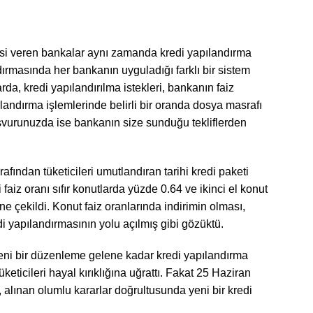
kredisi veren bankalar aynı zamanda kredi yapılandırma
dırmasında her bankanın uyguladığı farklı bir sistem
da, kredi yapılandırılma istekleri, bankanın faiz
pılandırma işlemlerinde belirli bir oranda dosya masrafı
aşvurunuzda ise bankanın size sunduğu tekliflerden
fından tüketicileri umutlandıran tarihi kredi paketi
 faiz oranı sıfır konutlarda yüzde 0.64 ve ikinci el konut
e çekildi. Konut faiz oranlarında indirimin olması,
di yapılandırmasının yolu açılmış gibi gözüktü.
 yeni bir düzenleme gelene kadar kredi yapılandırma
keticileri hayal kırıklığına uğrattı. Fakat 25 Haziran
 alınan olumlu kararlar doğrultusunda yeni bir kredi