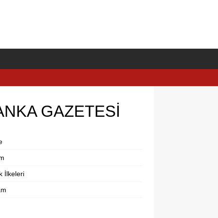
ANKA GAZETESİ
e
im
k İlkeleri
am