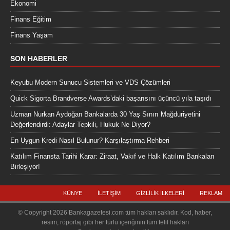
Ekonomi
Finans Eğitim
Finans Yaşam
SON HABERLER
Keyubu Modern Sunucu Sistemleri ve VDS Çözümleri
Quick Sigorta Brandverse Awards’daki başarısını üçüncü yıla taşıdı
Uzman Nurkan Aydoğan Bankalarda 30 Yaş Sınırı Mağduriyetini
Değerlendirdi: Adaylar Tepkili, Hukuk Ne Diyor?
En Uygun Kredi Nasıl Bulunur? Karşılaştırma Rehberi
Katılım Finansta Tarihi Karar: Ziraat, Vakıf ve Halk Katılım Bankaları
Birleşiyor!
KÜNYE
İLETIŞIM
GIZLILIK İLKELERI
REKLAM
© Copyright 2026 Bankagazetesi.com tüm hakları saklıdır. Kod, haber,
resim, röportaj gibi her türlü içeriğinin tüm telif hakları